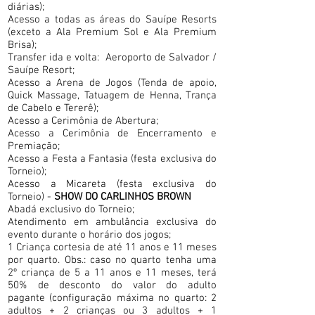
diárias);
Acesso a todas as áreas do Sauípe Resorts
(exceto a Ala Premium Sol e Ala Premium
Brisa);
Transfer ida e volta: Aeroporto de Salvador /
Sauípe Resort;
Acesso a Arena de Jogos (Tenda de apoio,
Quick Massage, Tatuagem de Henna, Trança
de Cabelo e Tererê);
Acesso a Cerimônia de Abertura;
Acesso a Cerimônia de Encerramento e
Premiação;
Acesso a Festa a Fantasia (festa exclusiva do
Torneio);
Acesso a
Micareta (festa exclusiva do
Torneio) -
SHOW DO CARLINHOS BROWN
Abadá exclusivo do Torneio;
Atendimento em ambulância exclusiva do
evento durante o horário dos jogos;
1 Criança cortesia de até 11 anos e 11 meses
por quarto. Obs.:
caso no quarto tenha uma
2º criança de 5 a 11 anos e 11 meses, terá
50% de desconto do valor do adulto
pagante
(configuração máxima no quarto:
2
adultos + 2 crianças ou 3 adultos + 1