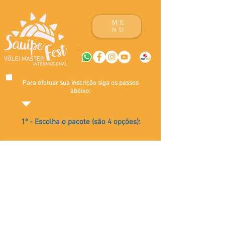
ME
NU
Para efetuar sua inscrição siga os passos
abaixo:
1º - Escolha o pacote (são 4 opções):